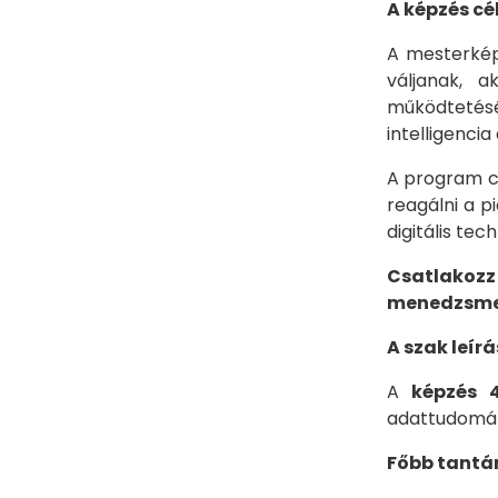
A képzés cé
A mesterkép
váljanak, a
működtetésé
intelligenci
A program cé
reagálni a p
digitális te
Csatlakozz
menedzsment
A szak leír
A
képzés 4
adattudomány
Főbb tantá