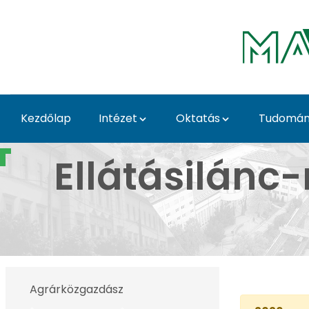
Ugrás a fő tartalomhoz
Kezdőlap
Intézet
Oktatás
Tudomá
Ellátásilánc-menedzsm
Ellátásilán
Agrárközgazdász