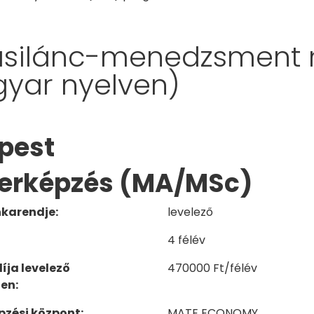
tásilánc-menedzsment 
yar nyelven)
pest
erképzés (MA/MSc)
karendje:
levelező
4 félév
íja levelező
470000 Ft/félév
en:
épzési központ:
MATE ECONOMY