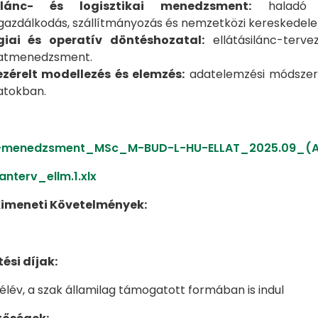
silánc- és logisztikai menedzsment:
haladó el
gazdálkodás, szállítmányozás és nemzetközi kereskedel
giai és operatív döntéshozatal:
ellátásilánc-tervez
atmenedzsment.
zérelt modellezés és elemzés:
adatelemzési módszerek,
atokban.
nc-menedzsment_MSc_M-BUD-L-HU-ELLAT_2025.09_(AG
anterv_ellm.1.xlx
Kimeneti Követelmények:
ési díjak:
élév, a szak államilag támogatott formában is indul