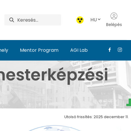
HU
Belépés
hely
Mentor Program
AGI Lab
ak - Agrár- és Élelmi
esterképzési
Utolsó frissítés: 2025 december 11.