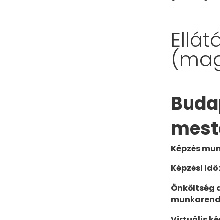
Ellá
(mag
Buda
mest
Képzés mun
Képzési idő:
Önköltség d
munkarend
Virtuális k