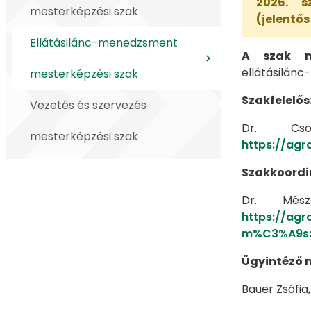
2026. s
mesterképzési szak
(jelentős
Ellátásilánc-menedzsment
A szak ne
ellátásilán
mesterképzési szak
Szakfelelős
Vezetés és szervezés
Dr. Cso
mesterképzési szak
https://agr
Szakkoordi
Dr. Mészá
https://agr
m%C3%A9sz
Ügyintéző n
Bauer Zsófia