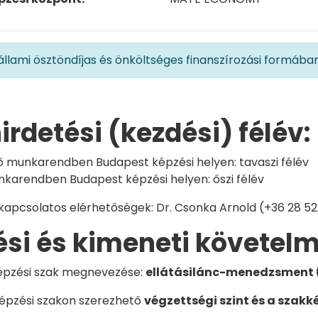
llami ösztöndíjas és önköltséges finanszírozási formában i
rdetési (kezdési) félév:
ő munkarendben Budapest képzési helyen: tavaszi félév
nkarendben Budapest képzési helyen: őszi félév
kapcsolatos elérhetőségek: Dr. Csonka Arnold (+36 28 5
ési és kimeneti követel
képzési szak megnevezése:
ellátásilánc-menedzsment
képzési szakon szerezhető
végzettségi szint és a szak