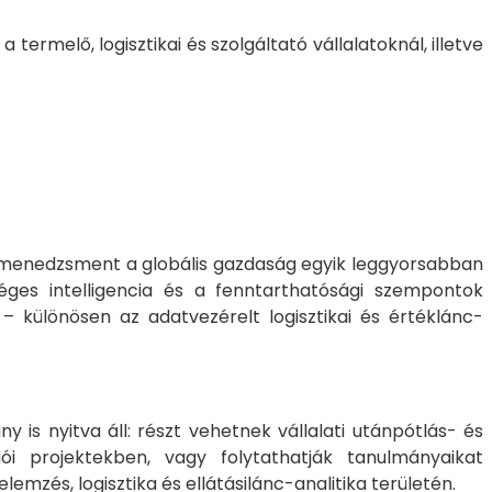
melő, logisztikai és szolgáltató vállalatoknál, illetve
nc-menedzsment a globális gazdaság egyik leggyorsabban
rséges intelligencia és a fenntarthatósági szempontok
– különösen az adatvezérelt logisztikai és értéklánc-
is nyitva áll: részt vehetnek vállalati utánpótlás- és
i projektekben, vagy folytathatják tanulmányaikat
zés, logisztika és ellátásilánc-analitika területén.