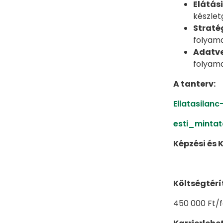
Elátá
készlet
Straté
folyam
Adatve
folyam
A tanterv:
Ellatasila
esti_mintat
Képzési és 
Költségtérít
450 000 Ft/f