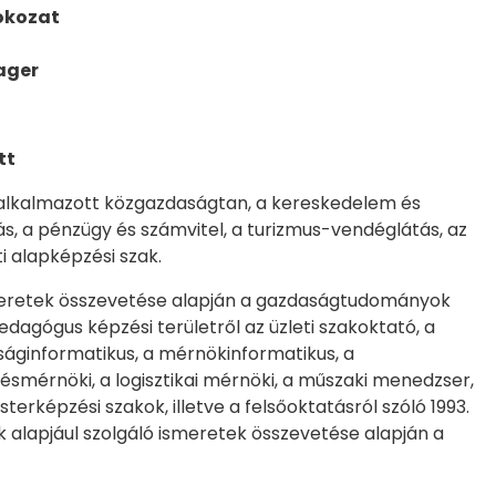
okozat
ager
tt
z alkalmazott közgazdaságtan, a kereskedelem és
, a pénzügy és számvitel, a turizmus-vendéglátás, az
i alapképzési szak.
 ismeretek összevetése alapján a gazdaságtudományok
agógus képzési területről az üzleti szakoktató, a
ságinformatikus, a mérnökinformatikus, a
ésmérnöki, a logisztikai mérnöki, a műszaki menedzser,
rképzési szakok, illetve a felsőoktatásról szóló 1993.
k alapjául szolgáló ismeretek összevetése alapján a