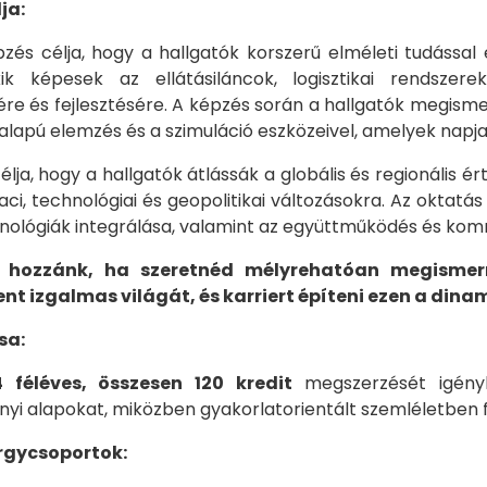
lja:
zés célja, hogy a hallgatók korszerű elméleti tudássa
kik képesek az ellátásiláncok, logisztikai rendszer
re és fejlesztésére. A képzés során a hallgatók megism
a alapú elemzés és a szimuláció eszközeivel, amelyek napja
lja, hogy a hallgatók átlássák a globális és regionális
iaci, technológiai és geopolitikai változásokra. Az oktatá
chnológiák integrálása, valamint az együttműködés és kommu
 hozzánk, ha szeretnéd mélyrehatóan megismerni
 izgalmas világát, és karriert építeni ezen a dinam
ása:
 féléves, összesen 120 kredit
megszerzését igényl
i alapokat, miközben gyakorlatorientált szemléletben fej
rgycsoportok: