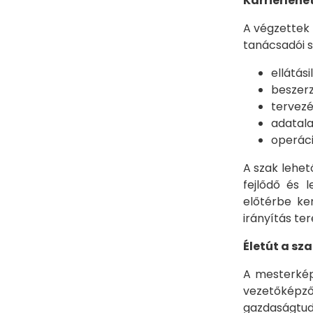
Karrierlehe
A végzettek 
tanácsadói s
ellátás
beszerz
tervezé
adatala
operáci
A szak lehet
fejlődő és 
előtérbe ke
irányítás ter
Életút a sz
A mesterképz
vezetőképző
gazdaságtudo