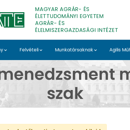
MAGYAR AGRÁR- ÉS
ÉLETTUDOMÁNYI EGYETEM
AGRÁR- ÉS
ÉLELMISZERGAZDASÁGI INTÉZET
ny
Felvételi
Munkatársaknak
Agilis Mű
ent mesterképzési sz
c-menedzsment m
szak