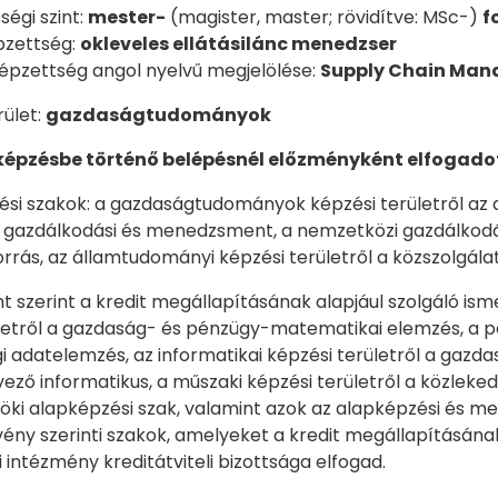
ségi szint:
mester-
(magister, master; rövidítve: MSc-)
f
pzettség:
okleveles ellátásilánc menedzser
épzettség angol nyelvű megjelölése:
Supply Chain Man
rület:
gazdaságtudományok
képzésbe történő belépésnél előzményként elfogado
zési szakok: a gazdaságtudományok képzési területről a
 gazdálkodási és menedzsment, a nemzetközi gazdálkodás
rrás, az államtudományi képzési területről a közszolgálat
pont szerint a kredit megállapításának alapjául szolgáló
letről a gazdaság- és pénzügy-matematikai elemzés, a ped
 adatelemzés, az informatikai képzési területről a gazda
ző informatikus, a műszaki képzési területről a közleked
i alapképzési szak, valamint azok az alapképzési és meste
rvény szerinti szakok, amelyeket a kredit megállapításána
 intézmény kreditátviteli bizottsága elfogad.