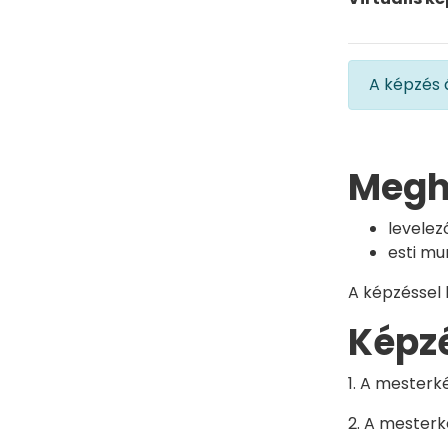
A képzés á
Meghi
levelez
esti mu
A képzéssel 
Képz
1. A mester
2. A mester