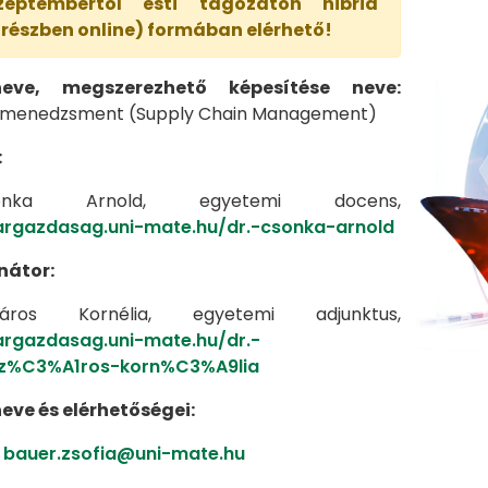
zeptembertől esti tagozaton hibrid
 részben online) formában elérhető!
ve, megszerezhető képesítése neve:
c-menedzsment (Supply Chain Management)
:
nka Arnold, egyetemi docens,
argazdasag.uni-mate.hu/dr.-csonka-arnold
nátor:
ros Kornélia, egyetemi adjunktus,
argazdasag.uni-mate.hu/dr.-
%C3%A1ros-korn%C3%A9lia
eve és elérhetőségei:
,
bauer.zsofia@uni-mate.hu