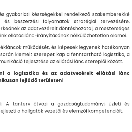
l és gyakorlati készségekkel rendelkező szakemberekké
ek és beszerzési folyamatok stratégiai tervezésére,
erkednek az adatvezérelt döntéshozatal, a mesterséges
ink ellátásilánc-irányításának nélkülözhetetlen elemei.
 értékláncok működését, és képesek legyenek hatékonyan
s során kiemelt szerepet kap a fenntartható logisztika, a
nikáció fejlesztése az ellátási lánc szereplői között.
 a logisztika és az adatvezérelt ellátási lánc
ikusan fejlődő területen!
i. A tanterv ötvözi a gazdaságtudományi, üzleti és
leszti a hallgatók vezetői és elemzői kompetenciáit.