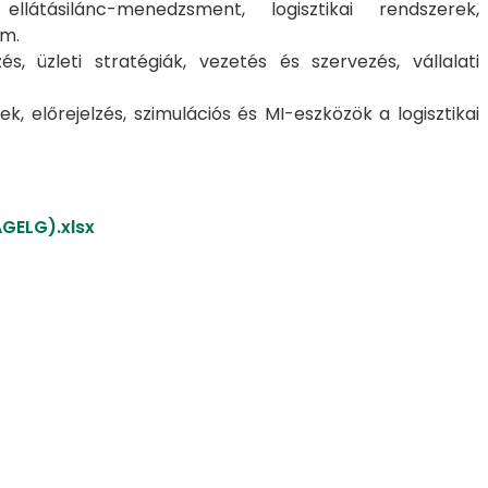
látásilánc-menedzsment, logisztikai rendszerek,
em.
és, üzleti stratégiák, vezetés és szervezés, vállalati
 előrejelzés, szimulációs és MI-eszközök a logisztikai
ELG).xlsx