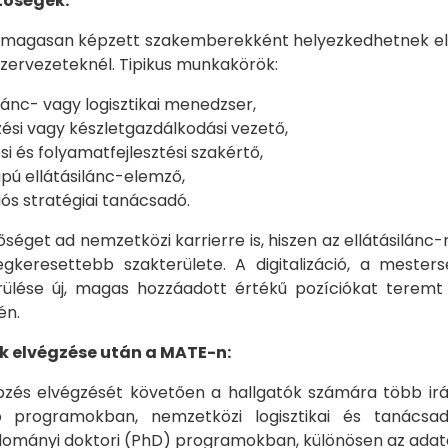
tőségek:
magasan képzett szakemberekként helyezkedhetnek el a ter
zervezeteknél. Tipikus munkakörök:
ilánc- vagy logisztikai menedzser,
ési vagy készletgazdálkodási vezető,
si és folyamatfejlesztési szakértő,
pú ellátásilánc-elemző,
ós stratégiai tanácsadó.
őséget ad nemzetközi karrierre is, hiszen az ellátásilá
legkeresettebb szakterülete. A digitalizáció, a meste
rülése új, magas hozzáadott értékű pozíciókat teremt 
én.
ak elvégzése után a MATE-n:
és elvégzését követően a hallgatók számára több irány 
 programokban, nemzetközi logisztikai és tanácsadó
mányi doktori (PhD) programokban, különösen az adatelem