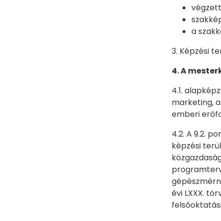
végzett
szakké
a szakk
3. Képzési te
4. A mester
4.1. alapkép
marketing, a
emberi erőfo
4.2. A 9.2. 
képzési terü
közgazdasági
programterve
gépészmérnök
évi LXXX. tö
felsőoktatási